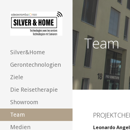
Skip
to
content
Team
SILVER&HOME
Silver&Home
Gerontechnologien
Ziele
Die Reisetherapie
Showroom
PROJEKTCHE
Team
Medien
Leonardo Angel