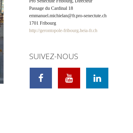
Pro Senectute Fribourg, Directeur
Passage du Cardinal 18
emmanuel.michielan@fr.pro-senectute.ch
1701 Fribourg
http://gerontopole-fribourg.heia-fr.ch
SUIVEZ-NOUS