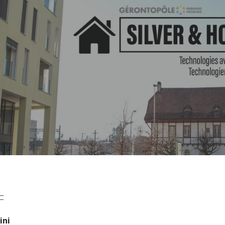
F
ini