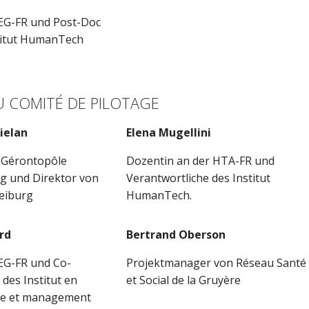
EG-FR und Post-Doc
titut HumanTech
 COMITÉ DE PILOTAGE
ielan
Elena Mugellini
 Gérontopôle
Dozentin an der HTA-FR und
rg und Direktor von
Verantwortliche des Institut
reiburg
HumanTech.
rd
Bertrand Oberson
EG-FR und Co-
Projektmanager von Réseau Santé
des Institut en
et Social de la Gruyère
ale et management