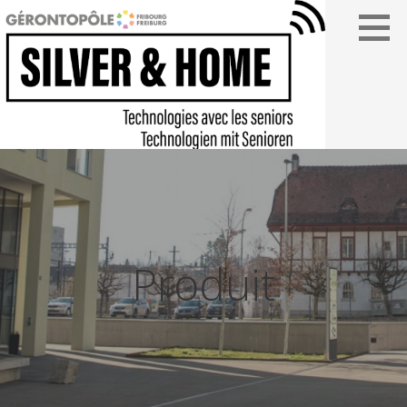
Passer
au
contenu
SILVER&HOME
Produit