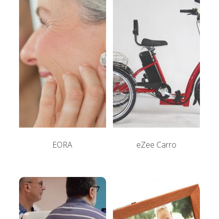
EORA
eZee Carro