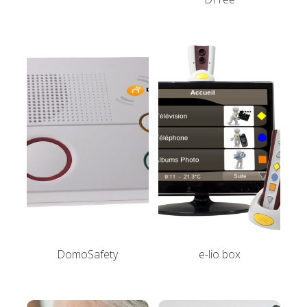
DomoSafety
e-lio box