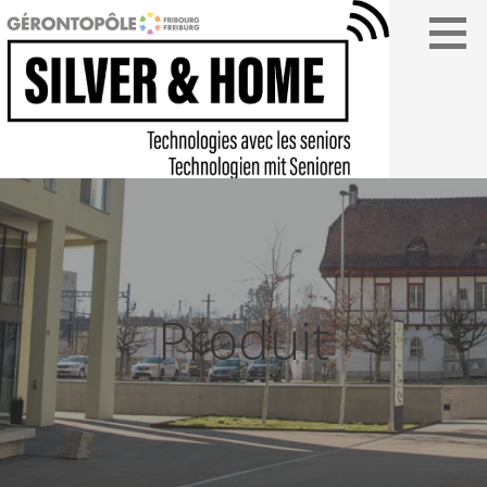
Passer
au
contenu
SILVER&HOME
Produit