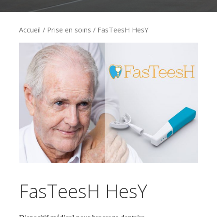
Accueil
/
Prise en soins
/ FasTeesH HesY
FasTeesH HesY