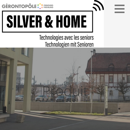
Passer
au
contenu
SILVER&HOME
Produit